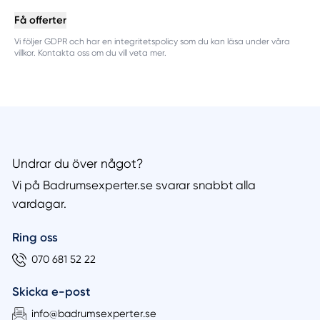
Få offerter
Vi följer GDPR och har en integritetspolicy som du kan läsa under våra
villkor. Kontakta oss om du vill veta mer.
Undrar du över något?
Vi på Badrumsexperter.se svarar snabbt alla
vardagar.
Ring oss
070 681 52 22
Skicka e-post
info@badrumsexperter.se