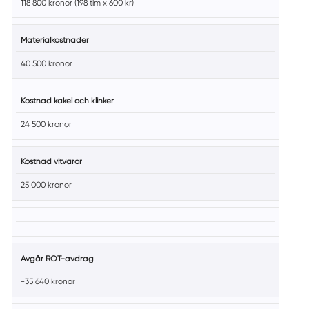
118 800 kronor (198 tim x 600 kr)
Materialkostnader
40 500 kronor
Kostnad kakel och klinker
24 500 kronor
Kostnad vitvaror
25 000 kronor
Avgår ROT-avdrag
-35 640 kronor