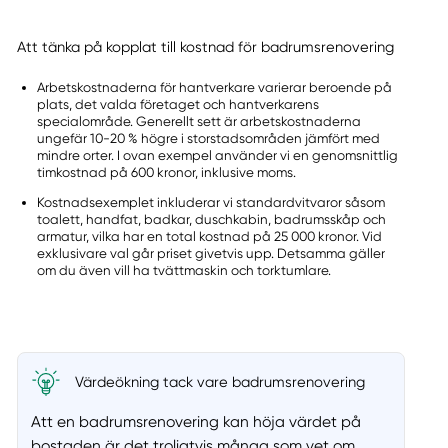
Att tänka på kopplat till kostnad för badrumsrenovering
Arbetskostnaderna för hantverkare varierar beroende på
plats, det valda företaget och hantverkarens
specialområde. Generellt sett är arbetskostnaderna
ungefär 10-20 % högre i storstadsområden jämfört med
mindre orter. I ovan exempel använder vi en genomsnittlig
timkostnad på 600 kronor, inklusive moms.
Kostnadsexemplet inkluderar vi standardvitvaror såsom
toalett, handfat, badkar, duschkabin, badrumsskåp och
armatur, vilka har en total kostnad på 25 000 kronor. Vid
exklusivare val går priset givetvis upp. Detsamma gäller
om du även vill ha tvättmaskin och torktumlare.
Värdeökning tack vare badrumsrenovering
Att en badrumsrenovering kan höja värdet på
bostaden är det troligtvis många som vet om,