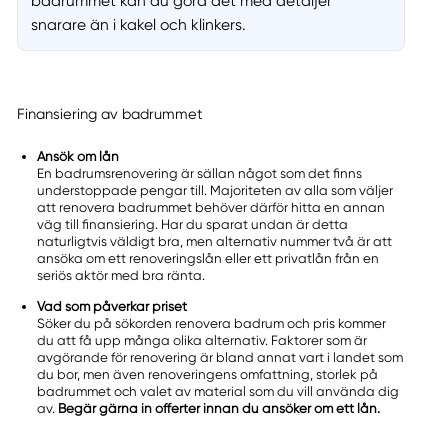
badrummet kan du göra det med detaljer
snarare än i kakel och klinkers.
Finansiering av badrummet
Ansök om lån
En badrumsrenovering är sällan något som det finns
understoppade pengar till. Majoriteten av alla som väljer
att renovera badrummet behöver därför hitta en annan
väg till finansiering. Har du sparat undan är detta
naturligtvis väldigt bra, men alternativ nummer två är att
ansöka om ett renoveringslån eller ett privatlån från en
seriös aktör med bra ränta.
Vad som påverkar priset
Söker du på sökorden renovera badrum och pris kommer
du att få upp många olika alternativ. Faktorer som är
avgörande för renovering är bland annat vart i landet som
du bor, men även renoveringens omfattning, storlek på
badrummet och valet av material som du vill använda dig
av.
Begär gärna in offerter innan du ansöker om ett lån.