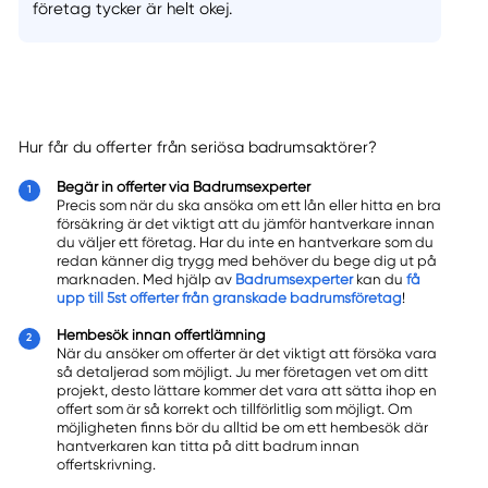
företag tycker är helt okej.
Hur får du offerter från seriösa badrumsaktörer?
Begär in offerter via Badrumsexperter
Precis som när du ska ansöka om ett lån eller hitta en bra
försäkring är det viktigt att du jämför hantverkare innan
du väljer ett företag. Har du inte en hantverkare som du
redan känner dig trygg med behöver du bege dig ut på
marknaden. Med hjälp av
Badrumsexperter
kan du
få
upp till 5st offerter från granskade badrumsföretag
!
Hembesök innan offertlämning
När du ansöker om offerter är det viktigt att försöka vara
så detaljerad som möjligt. Ju mer företagen vet om ditt
projekt, desto lättare kommer det vara att sätta ihop en
offert som är så korrekt och tillförlitlig som möjligt. Om
möjligheten finns bör du alltid be om ett hembesök där
hantverkaren kan titta på ditt badrum innan
offertskrivning.