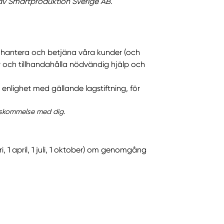
av Smartproduktion Sverige AB.
a hantera och betjäna våra kunder (och
r och tillhandahålla nödvändig hjälp och
enlighet med gällande lagstiftning, för
enskommelse med dig.
, 1 april, 1 juli, 1 oktober) om genomgång