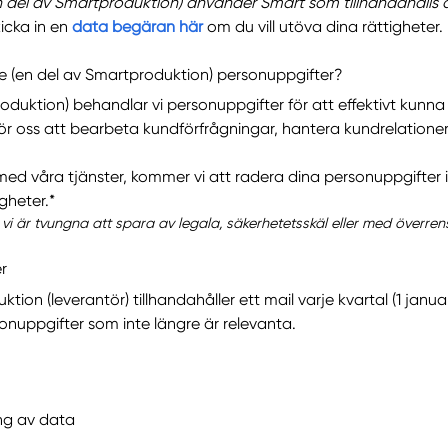
n del av Smartproduktion) använder Smart som tillhandahålls 
kicka in en
data begäran här
om du vill utöva dina rättigheter.
e (en del av Smartproduktion) personuppgifter?
oduktion) behandlar vi personuppgifter för att effektivt kunn
 för oss att bearbeta kundförfrågningar, hantera kundrelatione
ed våra tjänster, kommer vi att radera dina personuppgifter i 
gheter.*
 vi är tvungna att spara av legala, säkerhetetsskäl eller med överr
r
n (leverantör) tillhandahåller ett mail varje kvartal (1 januari
onuppgifter som inte längre är relevanta.
ng av data