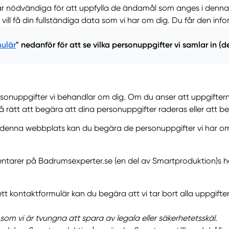
är nödvändiga för att uppfylla de ändamål som anges i denna i
ill få din fullständiga data som vi har om dig. Du får den inf
ulär
" nedanför för att se vilka personuppgifter vi samlar in (de
rsonuppgifter vi behandlar om dig. Om du anser att uppgifterna
så rätt att begära att dina personuppgifter raderas eller att
 denna webbplats kan du begära de personuppgifter vi har om d
ntarer på Badrumsexperter.se (en del av Smartproduktion)s he
tt kontaktformulär kan du begära att vi tar bort alla uppgifter 
som vi är tvungna att spara av legala eller säkerhetetsskäl.