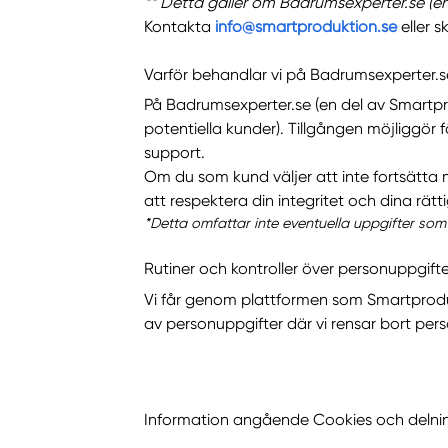
** Detta gäller om Badrumsexperter.se (e
Kontakta
info@smartproduktion.se
eller s
Varför behandlar vi på Badrumsexperter.s
På Badrumsexperter.se (en del av Smartpr
potentiella kunder). Tillgången möjliggör
support.
Om du som kund väljer att inte fortsätta m
att respektera din integritet och dina rätti
*Detta omfattar inte eventuella uppgifter som
Rutiner och kontroller över personuppgifte
Vi får genom plattformen som Smartproduktio
av personuppgifter där vi rensar bort pers
Information angående Cookies och delni