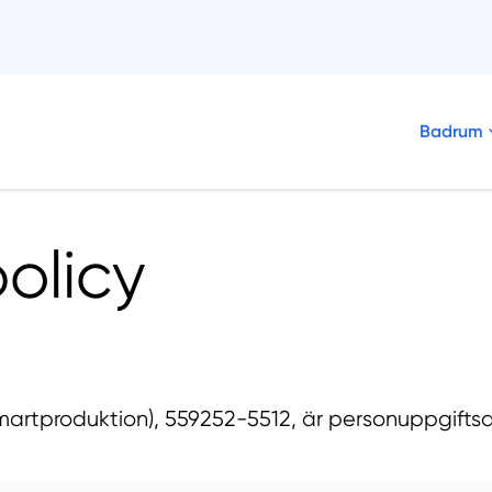
Badrum
policy
martproduktion), 559252-5512, är personuppgiftsa