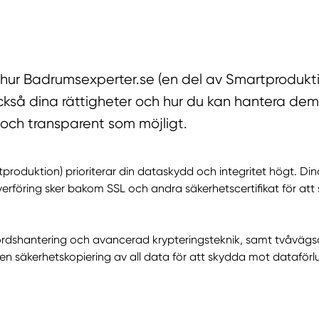
r hur Badrumsexperter.se (en del av Smartprodukt
ckså dina rättigheter och hur du kan hantera dem.
 och transparent som möjligt.
tproduktion) prioriterar din dataskydd och integritet högt. D
rföring sker bakom SSL och andra säkerhetscertifikat för att s
dshantering och avancerad krypteringsteknik, samt tvåvägsau
äkerhetskopiering av all data för att skydda mot dataförlust