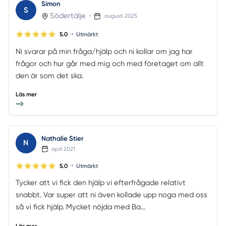
Simon
S
Södertälje
•
augusti 2025
•
5.0
Utmärkt
Ni svarar på min fråga/hjälp och ni kollar om jag har
frågor och hur går med mig och med företaget om allt
den är som det ska.
Läs mer
Nathalie Stier
N
april 2021
•
5.0
Utmärkt
Tycker att vi fick den hjälp vi efterfrågade relativt
snabbt. Var super att ni även kollade upp noga med oss
så vi fick hjälp. Mycket nöjda med Ba...
Läs mer