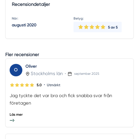
Recensiondetaljer
När:
Betyg:
augusti 2020
5
av 5
Fler recensioner
Oliver
O
Stockholms län
•
september 2025
•
5.0
Utmärkt
Jag tyckte det var bra och fick snabba svar från
företagen
Läs mer