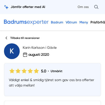
Jämför offerter med AI
Om oss
Badrum
Våtrum
Meny
Prisförfr
Tillbaka till recensioner
Karin Karlsson i Gävle
K
augusti 2020
5.0
•
Utmärkt
Väldigt enkel & smidig tjänst som gav oss bra offerter
att välja mellan!