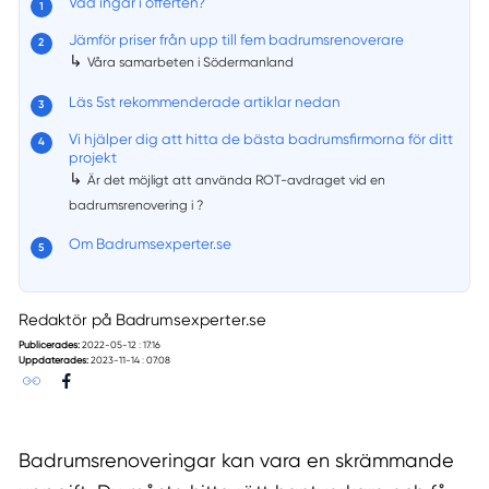
Vad ingår i offerten?
Jämför priser från upp till fem badrumsrenoverare
↳
Våra samarbeten i Södermanland
Läs 5st rekommenderade artiklar nedan
Vi hjälper dig att hitta de bästa badrumsfirmorna för ditt
projekt
↳
Är det möjligt att använda ROT-avdraget vid en
badrumsrenovering i ?
Om Badrumsexperter.se
Redaktör på Badrumsexperter.se
Publicerades:
2022-05-12 : 17:16
Uppdaterades:
2023-11-14 : 07:08
Badrumsrenoveringar kan vara en skrämmande