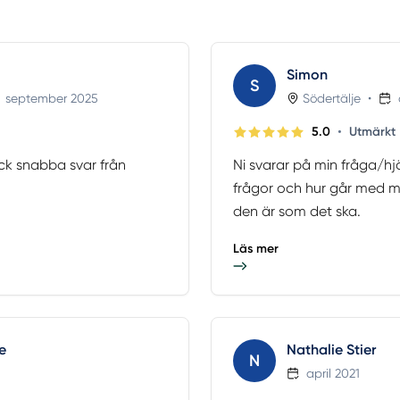
Simon
S
september 2025
Södertälje
•
•
5.0
Utmärkt
ick snabba svar från
Ni svarar på min fråga/hjä
frågor och hur går med m
den är som det ska.
Läs mer
e
Nathalie Stier
N
april 2021