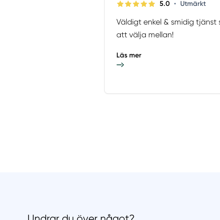
•
5.0
Utmärkt
Väldigt enkel & smidig tjänst
att välja mellan!
Läs mer
Undrar du över något?