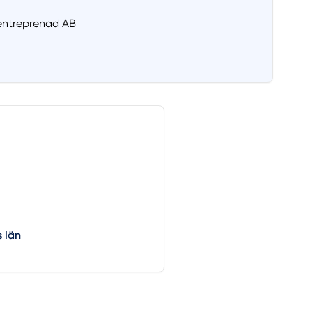
gentreprenad AB
 län