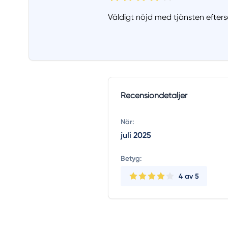
Väldigt nöjd med tjänsten efter
Recensiondetaljer
När:
juli 2025
Betyg:
4
av 5