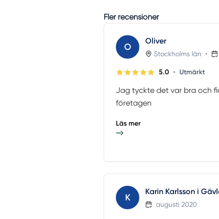
Fler recensioner
Oliver
O
Stockholms län
•
•
5.0
Utmärkt
Jag tyckte det var bra och f
företagen
Läs mer
Karin Karlsson i Gävl
K
augusti 2020