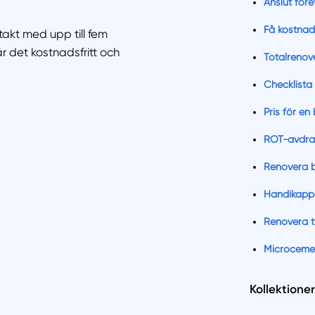
Anslut för
Få kostnads
ontakt med upp till fem
är det kostnadsfritt och
Totalrenov
Checklista 
Pris för e
ROT-avdra
Renovera 
Handikapp
Renovera t
Microcemen
Kollektioner