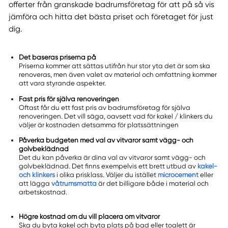
offerter från granskade badrumsföretag för att på så vis
jämföra och hitta det bästa priset och företaget för just
dig.
Det baseras priserna på
Priserna kommer att sättas utifrån hur stor yta det är som ska
renoveras, men även valet av material och omfattning kommer
att vara styrande aspekter.
Fast pris för själva renoveringen
Oftast får du ett fast pris av badrumsföretag för själva
renoveringen. Det vill säga, oavsett vad för kakel / klinkers du
väljer är kostnaden detsamma för platssättningen
Påverka budgeten med val av vitvaror samt vägg- och
golvbeklädnad
Det du kan påverka är dina val av vitvaror samt vägg- och
golvbeklädnad. Det finns exempelvis ett brett utbud av
kakel-
och klinkers
i olika prisklass. Väljer du istället
microcement
eller
att lägga
våtrumsmatta
är det billigare både i material och
arbetskostnad.
Högre kostnad om du vill placera om vitvaror
Ska du byta kakel och byta plats på bad eller toalett är