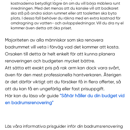
kostnaderna betydligt lägre än om du vill börja möblera runt
inredningen. Med det menas att du kanske vill att badkaret
ska stå på andra sidan rummet eller att toaletten ska byta
plats. I dessa fall behöver du räkna med en extra kostnad för
omdragning av vatten- och avloppsledningar. Vill du dra ny el
kommer även detta att öka priset.
Majoriteten av alla människor som ska renovera
badrummet vill veta i förväg vad det kommer att kosta.
Orsaken till detta är helt enkelt för att kunna planera
renoveringen och budgeten mycket bättre.
Att sätta ett exakt pris på rak arm kan dock vara svårt,
även för den mest professionella hantverkaren. Återigen
är det därför viktigt att du försöker få in flera offerter, så
att du kan få en ungefärlig eller fast prisuppgift.
Här kan du läsa vår guide
"Såhär håller du din budget vid
en badrumsrenovering"
Läs våra informativa prisguider inför din badrumsrenovering