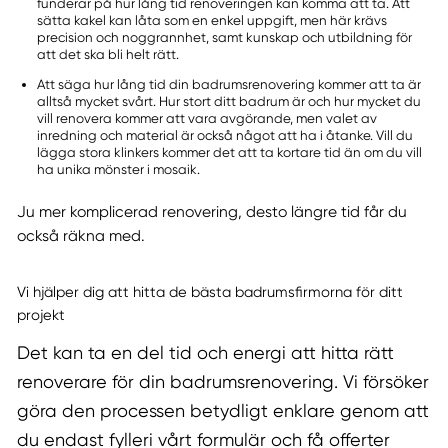
funderar på hur lång tid renoveringen kan komma att ta. Att
sätta kakel kan låta som en enkel uppgift, men här krävs
precision och noggrannhet, samt kunskap och utbildning för
att det ska bli helt rätt.
Att säga hur lång tid din badrumsrenovering kommer att ta är
alltså mycket svårt. Hur stort ditt badrum är och hur mycket du
vill renovera kommer att vara avgörande, men valet av
inredning och material är också något att ha i åtanke. Vill du
lägga stora klinkers kommer det att ta kortare tid än om du vill
ha unika mönster i mosaik.
Ju mer komplicerad renovering, desto längre tid får du
också räkna med.
Vi hjälper dig att hitta de bästa badrumsfirmorna för ditt
projekt
Det kan ta en del tid och energi att hitta rätt
renoverare för din badrumsrenovering. Vi försöker
göra den processen betydligt enklare genom att
du endast fylleri vårt formulär och få offerter