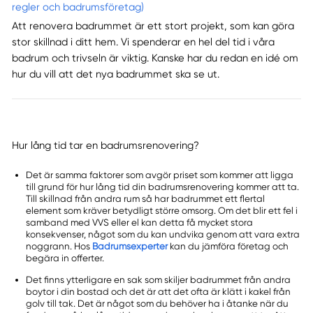
regler och badrumsföretag)
Att renovera badrummet är ett stort projekt, som kan göra
stor skillnad i ditt hem. Vi spenderar en hel del tid i våra
badrum och trivseln är viktig. Kanske har du redan en idé om
hur du vill att det nya badrummet ska se ut.
Hur lång tid tar en badrumsrenovering?
Det är samma faktorer som avgör priset som kommer att ligga
till grund för hur lång tid din badrumsrenovering kommer att ta.
Till skillnad från andra rum så har badrummet ett flertal
element som kräver betydligt större omsorg. Om det blir ett fel i
samband med VVS eller el kan detta få mycket stora
konsekvenser, något som du kan undvika genom att vara extra
noggrann. Hos
Badrumsexperter
kan du jämföra företag och
begära in offerter.
Det finns ytterligare en sak som skiljer badrummet från andra
boytor i din bostad och det är att det ofta är klätt i kakel från
golv till tak. Det är något som du behöver ha i åtanke när du