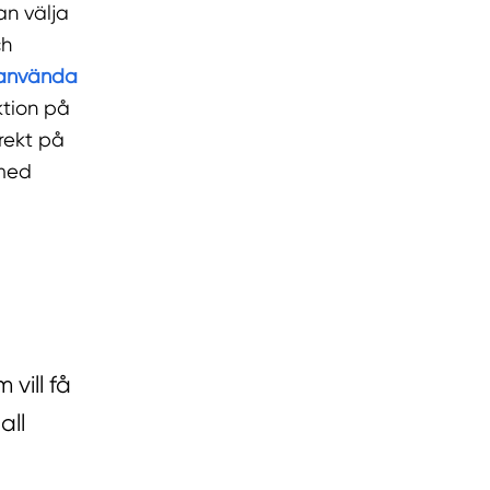
an välja
ch
använda
ktion på
rekt på
 med
vill få
all