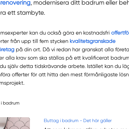
renovering
, modernisera ditt badrum eller be
a ett stambyte.
msexperter kan du också göra en kostnadsfri
offertf
erter från upp till fem stycken
kvalitetsgranskade
öretag
på din ort. Då vi redan har granskat alla föret
er alla krav som ska ställas på ett kvalificerat badru
 du själv detta tidskrävande arbete. Istället kan du lä
föra offerter för att hitta den mest förmånligaste lösn
umsprojekt.
el i badrum
Eluttag i badrum - Det här gäller