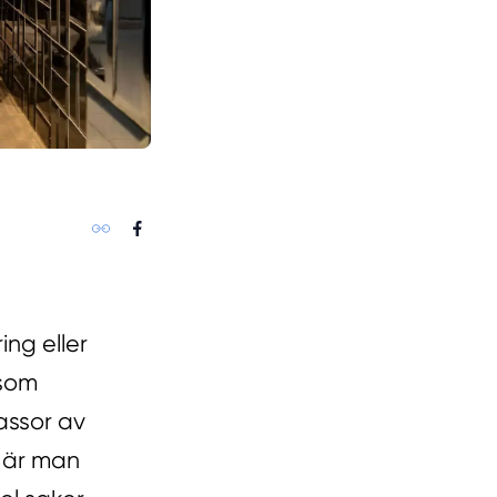
ng eller
 som
massor av
 När man