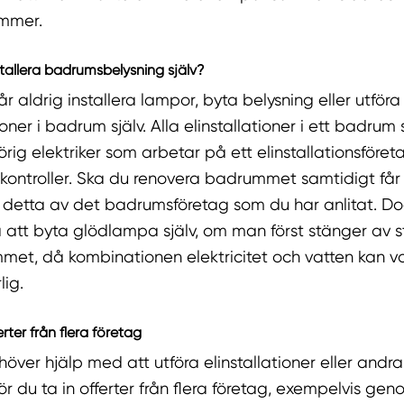
immer.
tallera badrumsbelysning själv?
år aldrig installera lampor, byta belysning eller utför
ioner i badrum själv. Alla elinstallationer i ett badrum
rig elektriker som arbetar på ett elinstallationsföre
kontroller. Ska du renovera badrummet samtidigt får
 detta av det badrumsföretag som du har anlitat. Do
a att byta glödlampa själv, om man först stänger av
mmet, då kombinationen elektricitet och vatten kan v
lig.
erter från flera företag
över hjälp med att utföra elinstallationer eller andra
 du ta in offerter från flera företag, exempelvis gen