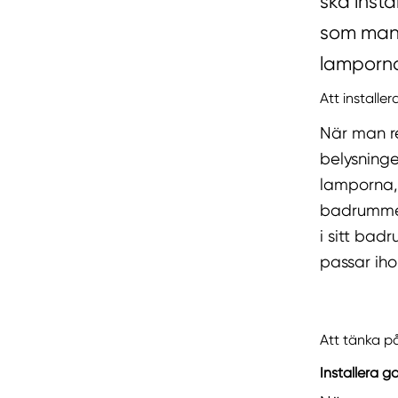
ska inst
som man 
lamporna 
Att install
När man r
belysning
lamporna, 
badrummet
i sitt bad
passar ih
Att tänka p
Installera 