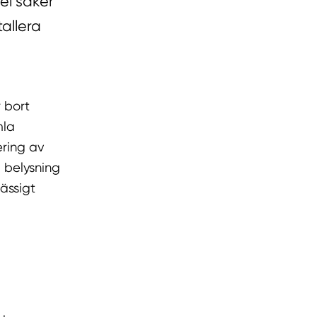
el saker
allera
 bort
mla
ering av
 belysning
ässigt