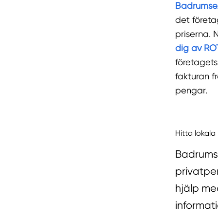
Badrumse
det företa
priserna. 
dig av RO
företagets
fakturan f
pengar.
Hitta lokal
Badrumse
privatper
hjälp me
informat