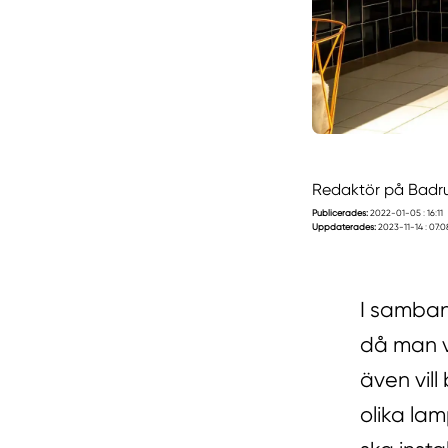
Redaktör på Badr
Publicerades:
2022-01-05 : 16:11
Uppdaterades:
2023-11-14 : 07:0
I samban
då man v
även vill
olika la