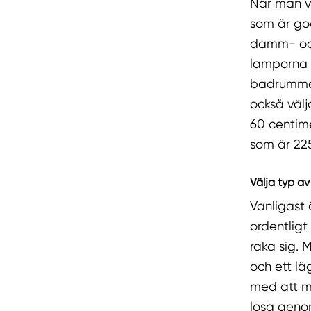
När man vä
som är go
damm- och
lamporna k
badrummet
också välj
60 centim
som är 225
Välja typ av
Vanligast
ordentligt
raka sig. 
och ett lä
med att m
lösa genom