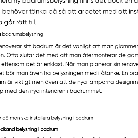
allera ny badrumsbelysning finns det dock en d
behöver tänka på så att arbetet med att inst
går rätt till.
era badrumsbelysning
enoverar sitt badrum är det vanligt att man glömmer
en. Ofta slutar det med att man återmonterar de ga
eftersom det är enklast. När man planerar sin renov
 bör man även ha belysningen med i åtanke. En bra
rum är viktigt men även att de nya lamporna designm
op med den nya interiören i badrummet.
å då man ska installera belysning i badrum
godkänd belysning i badrum