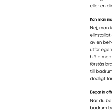
eller en d
Kan man ins
Nej, man f
elinstallat
av en behö
utför egen
hjälp med
förstås br
till badru
dödligt far
Begär in off
När du beh
badrum bör