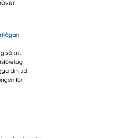
höver
örfrågan
ag så att
msföretag
gga din tid
ingen för