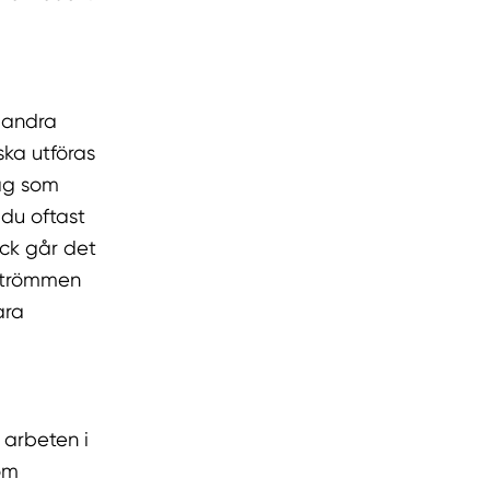
a andra
 ska utföras
tag som
 du oftast
ck går det
 strömmen
ara
 arbeten i
om