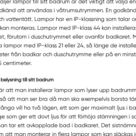
ljer lampor till sitt badrum är det viktigt att välja 
dkänd att användas i våtrumsutrymmen. En godkän
 vattentätt. Lampor har en IP-klassning som talar 
an monteras. Lampor med IP-klass 44 kan installeras
, förutom i duschutrymmet eller ovanför badkaret. 
a lampor med IP-klass 21 eller 24, så länge de install
eter från badkar och duschutrymme eller på en minst
 centimeter.
 belysning till sitt badrum
 är att man installerar lampor som lyser upp badrum
 så att man ser bra då man ska exempelvis borsta tän
Många vill ha två lägen, ett som ger maximalt ljus i
ge som ger ett dovt ljus för att förhöja stämningen i
an tar ett avkopplade bad i badkaret. Det sistnämn
 att man monterar in flera lampor som kan släckas in