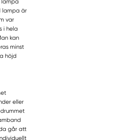
en lampa
d lampa är
om var
 i hela
Man kan
eras minst
a höjd
met
der eller
 badrummet
 samband
da går att
dividuellt