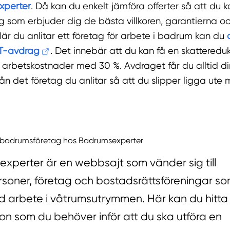
xperter
. Då kan du enkelt jämföra offerter så att du k
g som erbjuder dig de bästa villkoren, garantierna o
När du anlitar ett företag för arbete i badrum kan du
T-avdrag
. Det innebär att du kan få en skatteredu
 arbetskostnader med 30 %. Avdraget får du alltid di
rån det företag du anlitar så att du slipper ligga ute
a badrumsföretag hos Badrumsexperter
xperter är en webbsajt som vänder sig till
soner, företag och bostadsrättsföreningar som 
d arbete i våtrumsutrymmen. Här kan du hitta 
ion som du behöver inför att du ska utföra en