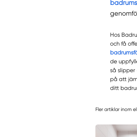
badrums
genomför
Hos Badru
och få off
badrumsf
de uppfyll
så slipper
på att jäm
ditt badr
Fler artiklar inom 